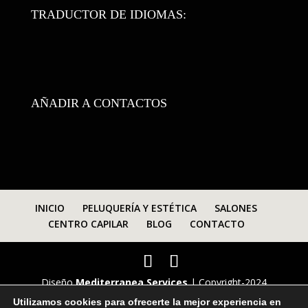
TRADUCTOR DE IDIOMAS:
AÑADIR A CONTACTOS
INICIO
PELUQUERÍA Y ESTÉTICA
SALONES
CENTRO CAPILAR
BLOG
CONTACTO
Diseño
Mediterranea Services
| Copyright-2024
peluqueriasengranada.com
Utilizamos cookies para ofrecerte la mejor experiencia en