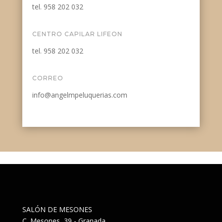
tel. 958 202 032
CENTRO CAPILAR LIFEON
tel. 958 202 032
CORREO
info@angelmpeluquerias.com
SALÓN DE MESONES
C. Mesones, 39 - Granada