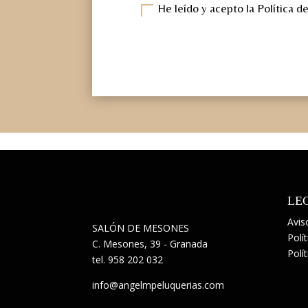
He leído y acepto la Política d
LE
Avis
SALÓN DE MESONES
Polí
C. Mesones, 39 - Granada
Polí
tel.
958 202 032
info@angelmpeluquerias.com