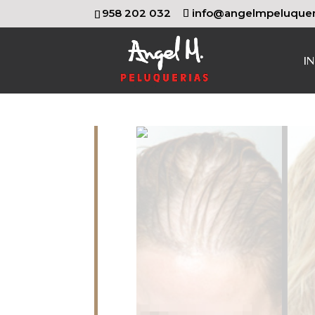
958 202 032
info@angelmpeluquer
IN